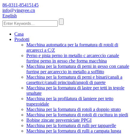
86-0311-85415145
info@yingyee.cn
English
Casa
Prodotti
Macchina automatica per la formatura di rotoli di
arcarecci a C/Z
Perno e pista perno in metallo c arcareccio canale
furring perno in gesso che forma macchina
Macchina per la formatura di perni in gesso con canale
furring per arcareccio in metallo a soffitto
Macchina per la formatura di perni e binari/canali a
cassetto/c/canali principali/angoli di parete
Macchina per la formatura di lastre per tetti in tegole
smaltate
Macchina per la profilatura di lamiere per tetto
trapezoidale
Macchina per la formatura di rotoli a doppio strato
Macchina per la formatura di rotoli di cucitura in piedi
Bobine zincate preverniciate PPGI
Macchina per la formatura di rulli per tapparelle
Macchina per la formatura di rulli a campata lunga