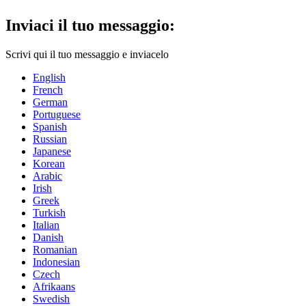
Inviaci il tuo messaggio:
Scrivi qui il tuo messaggio e inviacelo
English
French
German
Portuguese
Spanish
Russian
Japanese
Korean
Arabic
Irish
Greek
Turkish
Italian
Danish
Romanian
Indonesian
Czech
Afrikaans
Swedish