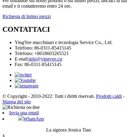
Per domande sui nostri prodotti o sul listino prezzi, lasciaci la tua
email e ti contatteremo entro 24 ore.
Richiesta di listino prezzi
CONTATTACI
YingYee macchinari e tecnologia Service Co., Ltd.
Telefono: 86-0311-85415145
Telefono: +8618603265521
E-mail:
info@yingyee.cn
Fax: 86-0311-85415145
© Copyright - 2010-2022: Tutti i diritti riservati.
Prodotti caldi
-
Mappa del sito
Invia una email
WhatsApp
La signora Jessica Tian
x