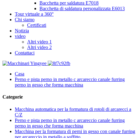
Bacchetta per saldatura E7018
Bacchetta di saldatura personalizzata E6013
Tour virtuale a 360°
Chi siamo
Certificati
Notizia
video
Altri video 1
Altri video 2
Contattaci
Casa
Perno e pista perno in metallo c arcareccio canale furring
perno in gesso che forma macchina
Categorie
Macchina automatica per la formatura di rotoli di arcarecci a
C/Z
Perno e pista perno in metallo c arcareccio canale furring
perno in gesso che forma macchina
Macchina per la formatura di perni in gesso con canale furring
per arcareccio in metallo a soffitto