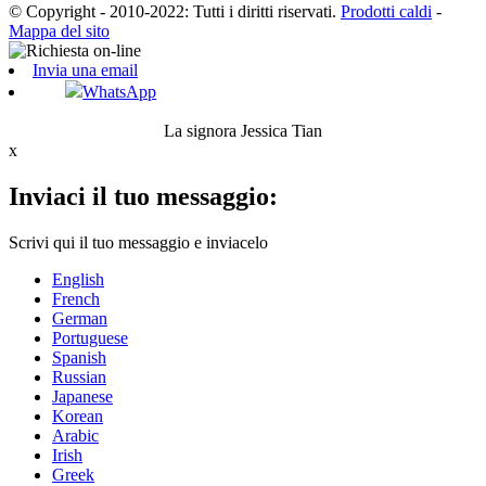
© Copyright - 2010-2022: Tutti i diritti riservati.
Prodotti caldi
-
Mappa del sito
Invia una email
WhatsApp
La signora Jessica Tian
x
Inviaci il tuo messaggio:
Scrivi qui il tuo messaggio e inviacelo
English
French
German
Portuguese
Spanish
Russian
Japanese
Korean
Arabic
Irish
Greek