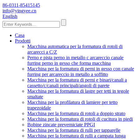
86-0311-85415145
info@yingyee.cn
English
Casa
Prodotti
Macchina automatica per la formatura di rotoli di
arcarecci a C/Z
Perno e pista perno in metallo c arcareccio canale
furring perno in gesso che forma macchina
Macchina per la formatura di perni in gesso con canale
furring per arcareccio in metallo a soffitto
Macchina per la formatura di perni e binari/canali a
cassetto/c/canali principali/angoli di parete
Macchina per la formatura di lastre per tetti in tegole
smaltate
Macchina per la profilatura di lamiere per tetto
trapezoidale
Macchina per la formatura di rotoli a doppio strato
Macchina per la formatura di rotoli di cucitura in piedi
Bobine zincate preverniciate PPGI
Macchina per la formatura di rulli per tapparelle
Macchina per la formatura di rulli a campata lunga