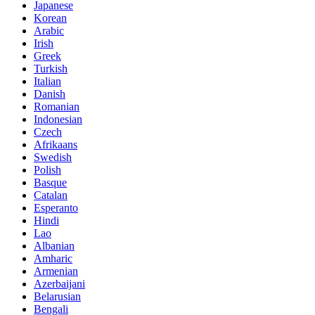
Japanese
Korean
Arabic
Irish
Greek
Turkish
Italian
Danish
Romanian
Indonesian
Czech
Afrikaans
Swedish
Polish
Basque
Catalan
Esperanto
Hindi
Lao
Albanian
Amharic
Armenian
Azerbaijani
Belarusian
Bengali