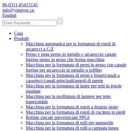
86-0311-85415145
info@yingyee.cn
English
Casa
Prodotti
Macchina automatica per la formatura di rotoli di
arcarecci a C/Z
Perno e pista perno in metallo c arcareccio canale
furring perno in gesso che forma macchina
Macchina per la formatura di perni in gesso con canale
furring per arcareccio in metallo a soffitto
Macchina per la formatura di perni e binari/canali a
cassetto/c/canali principali/angoli di parete
Macchina per la formatura di lastre per tetti in tegole
smaltate
Macchina per la profilatura di lamiere per tetto
trapezoidale
Macchina per la formatura di rotoli a doppio strato
Macchina per la formatura di rotoli di cucitura in piedi
Bobine zincate preverniciate PPGI
Macchina per la formatura di rulli per tapparelle
Macchina per la formatura di rulli a campata lunga