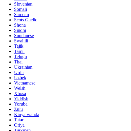
Slovenian
Somali
Samoan
Scots Gaelic
Shona
Sindhi
Sundanese
Swahili
Tajik
Tamil
Telugu
Thai
Ukrainian
Urdu
Uzbek
Vietnamese
Welsh
Xhosa
Yiddish
Yoruba
Zulu
Kinyarwanda
Tatar
Oriya
Turkmen