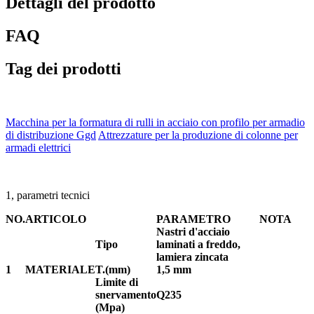
Dettagli del prodotto
FAQ
Tag dei prodotti
Macchina per la formatura di rulli in acciaio con profilo per armadio
di distribuzione Ggd
Attrezzature per la produzione di colonne per
armadi elettrici
1, parametri tecnici
NO.
ARTICOLO
PARAMETRO
NOTA
Nastri d'acciaio
Tipo
laminati a freddo,
lamiera zincata
1
MATERIALE
T.(mm)
1,5 mm
Limite di
snervamento
Q235
(Mpa)