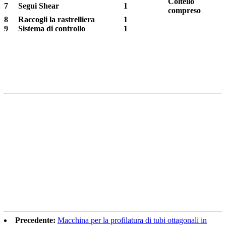
Coltello
7
Segui Shear
1
compreso
8
Raccogli la rastrelliera
1
9
Sistema di controllo
1
Precedente:
Macchina per la profilatura di tubi ottagonali in