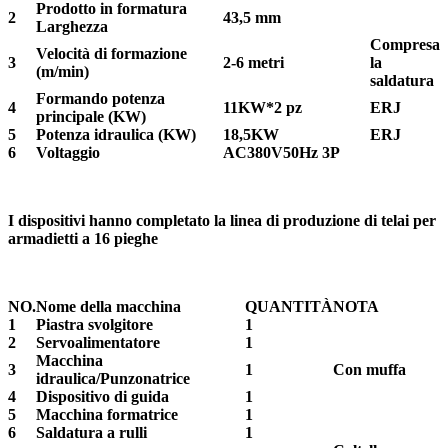
Prodotto in formatura
2
43,5 mm
Larghezza
Compresa
Velocità di formazione
3
2-6 metri
la
(m/min)
saldatura
Formando potenza
4
11KW*2 pz
ERJ
principale (KW)
5
Potenza idraulica (KW)
18,5KW
ERJ
6
Voltaggio
AC380V
50Hz 3P
I dispositivi hanno completato la linea di produzione di telai per
armadietti a 16 pieghe
NO.
Nome della macchina
QUANTITÀ
NOTA
1
Piastra svolgitore
1
2
Servoalimentatore
1
Macchina
3
1
Con muffa
idraulica/Punzonatrice
4
Dispositivo di guida
1
5
Macchina formatrice
1
6
Saldatura a rulli
1