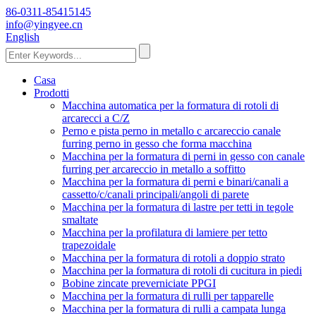
86-0311-85415145
info@yingyee.cn
English
Casa
Prodotti
Macchina automatica per la formatura di rotoli di
arcarecci a C/Z
Perno e pista perno in metallo c arcareccio canale
furring perno in gesso che forma macchina
Macchina per la formatura di perni in gesso con canale
furring per arcareccio in metallo a soffitto
Macchina per la formatura di perni e binari/canali a
cassetto/c/canali principali/angoli di parete
Macchina per la formatura di lastre per tetti in tegole
smaltate
Macchina per la profilatura di lamiere per tetto
trapezoidale
Macchina per la formatura di rotoli a doppio strato
Macchina per la formatura di rotoli di cucitura in piedi
Bobine zincate preverniciate PPGI
Macchina per la formatura di rulli per tapparelle
Macchina per la formatura di rulli a campata lunga