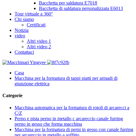
Bacchetta per saldatura E7018
Bacchetta di saldatura personalizzata E6013
Tour virtuale a 360°
Chi siamo
Certificati
Notizia
video
Altri video 1
Altri video 2
Contattaci
Casa
Macchina per la formatura di tappi piatti per armadi di
giunzione elettrica
Categorie
Macchina automatica per la formatura di rotoli di arcarecci a
C/Z
Perno e pista perno in metallo c arcareccio canale furring
perno in gesso che forma macchina
Macchina per la formatura di perni in gesso con canale furring
per arcareccio in metallo a soffitto