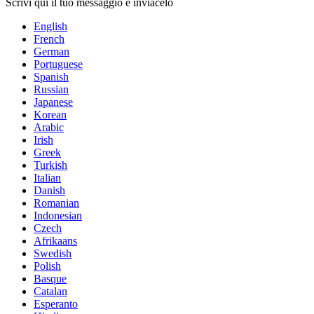
Scrivi qui il tuo messaggio e inviacelo
English
French
German
Portuguese
Spanish
Russian
Japanese
Korean
Arabic
Irish
Greek
Turkish
Italian
Danish
Romanian
Indonesian
Czech
Afrikaans
Swedish
Polish
Basque
Catalan
Esperanto