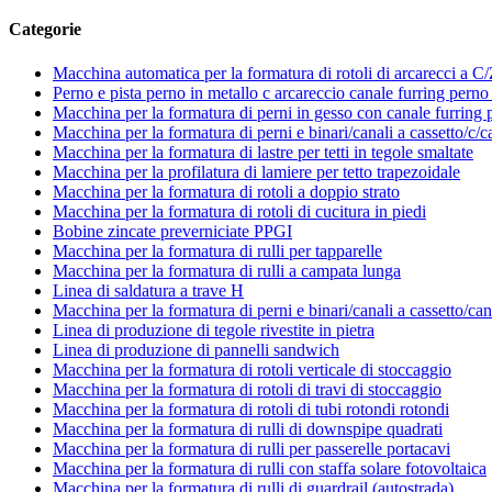
Categorie
Macchina automatica per la formatura di rotoli di arcarecci a C
Perno e pista perno in metallo c arcareccio canale furring pern
Macchina per la formatura di perni in gesso con canale furring pe
Macchina per la formatura di perni e binari/canali a cassetto/c/ca
Macchina per la formatura di lastre per tetti in tegole smaltate
Macchina per la profilatura di lamiere per tetto trapezoidale
Macchina per la formatura di rotoli a doppio strato
Macchina per la formatura di rotoli di cucitura in piedi
Bobine zincate preverniciate PPGI
Macchina per la formatura di rulli per tapparelle
Macchina per la formatura di rulli a campata lunga
Linea di saldatura a trave H
Macchina per la formatura di perni e binari/canali a cassetto/cana
Linea di produzione di tegole rivestite in pietra
Linea di produzione di pannelli sandwich
Macchina per la formatura di rotoli verticale di stoccaggio
Macchina per la formatura di rotoli di travi di stoccaggio
Macchina per la formatura di rotoli di tubi rotondi rotondi
Macchina per la formatura di rulli di downspipe quadrati
Macchina per la formatura di rulli per passerelle portacavi
Macchina per la formatura di rulli con staffa solare fotovoltaica
Macchina per la formatura di rulli di guardrail (autostrada).