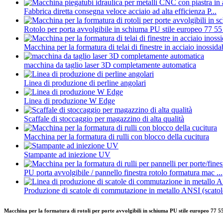
Fabbrica diretta consegna veloce acciaio ad alta efficienza P...
Rotolo per porta avvolgibile in schiuma PU stile europeo 77 55 
Macchina per la formatura di telai di finestre in acciaio inossida
macchina da taglio laser 3D completamente automatica
Linea di produzione di perline angolari
Linea di produzione W Edge
Scaffale di stoccaggio per magazzino di alta qualità
Macchina per la formatura di rulli con blocco della cucitura
Stampante ad iniezione UV
PU porta avvolgibile / pannello finestra rotolo formatura mac ...
Produzione di scatole di commutazione in metallo ANSI (scatole
Macchina per la formatura di rotoli per porte avvolgibili in schiuma PU stile europeo 77 5