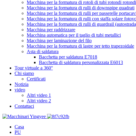
Macchina per la formatura di rotoli di tubi rotondi rotond
Macchina per la formatura di rulli di downspipe quadrati
Macchina per la formatura di rulli per passerelle portacav
Macchina per la formatura di rulli con staffa solare fotovo
Macchina per la formatura di rulli di guardrail (autostrada
Macchina per raddrizzare
Macchina automatica per il taglio di tubi metallici
Macchina per laminazione del filo
Macchina per la formatura di lastre per tetto trapezoidale
Asta di saldatura
Bacchetta per saldatura E7018
Bacchetta di saldatura personalizzata E6013
Tour virtuale a 360°
Chi siamo
Certificati
Notizia
video
Altri video 1
Altri video 2
Contattaci
Casa
PU