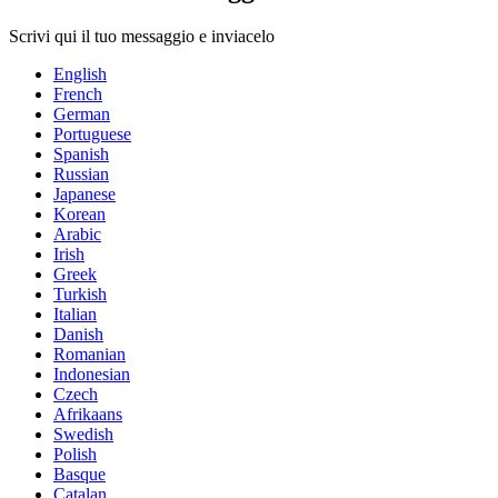
Scrivi qui il tuo messaggio e inviacelo
English
French
German
Portuguese
Spanish
Russian
Japanese
Korean
Arabic
Irish
Greek
Turkish
Italian
Danish
Romanian
Indonesian
Czech
Afrikaans
Swedish
Polish
Basque
Catalan