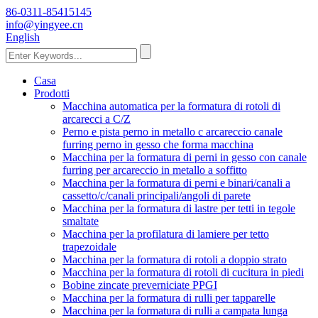
86-0311-85415145
info@yingyee.cn
English
Casa
Prodotti
Macchina automatica per la formatura di rotoli di
arcarecci a C/Z
Perno e pista perno in metallo c arcareccio canale
furring perno in gesso che forma macchina
Macchina per la formatura di perni in gesso con canale
furring per arcareccio in metallo a soffitto
Macchina per la formatura di perni e binari/canali a
cassetto/c/canali principali/angoli di parete
Macchina per la formatura di lastre per tetti in tegole
smaltate
Macchina per la profilatura di lamiere per tetto
trapezoidale
Macchina per la formatura di rotoli a doppio strato
Macchina per la formatura di rotoli di cucitura in piedi
Bobine zincate preverniciate PPGI
Macchina per la formatura di rulli per tapparelle
Macchina per la formatura di rulli a campata lunga